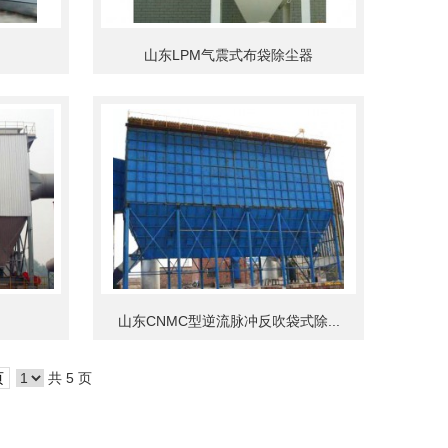
山东LPM气震式布袋除尘器
山东CNMC型逆流脉冲反吹袋式除...
页
共 5 页