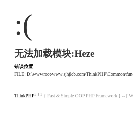
:(
无法加载模块:Heze
错误位置
FILE: D:\wwwroot\www.sjhjlcb.com\ThinkPHP\Common\fun
3.1.3
ThinkPHP
{ Fast & Simple OOP PHP Framework } -- 