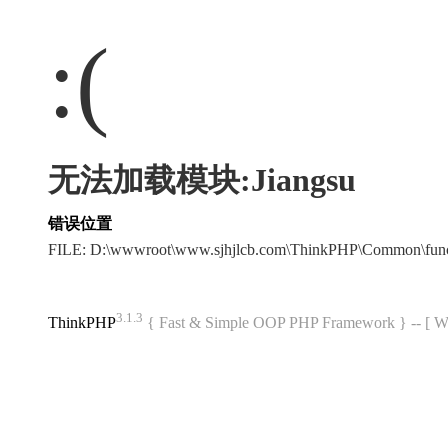
:(
无法加载模块:Jiangsu
错误位置
FILE: D:\wwwroot\www.sjhjlcb.com\ThinkPHP\Common\fun
3.1.3
ThinkPHP
{ Fast & Simple OOP PHP Framework } -- 