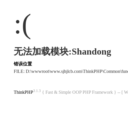
:(
无法加载模块:Shandong
错误位置
FILE: D:\wwwroot\www.sjhjlcb.com\ThinkPHP\Common\fun
3.1.3
ThinkPHP
{ Fast & Simple OOP PHP Framework } -- 