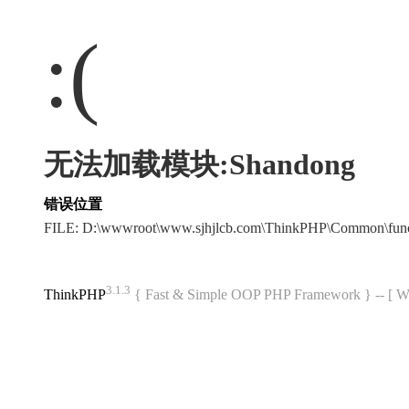
:(
无法加载模块:Shandong
错误位置
FILE: D:\wwwroot\www.sjhjlcb.com\ThinkPHP\Common\fun
3.1.3
ThinkPHP
{ Fast & Simple OOP PHP Framework } -- 