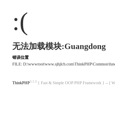
:(
无法加载模块:Guangdong
错误位置
FILE: D:\wwwroot\www.sjhjlcb.com\ThinkPHP\Common\fun
3.1.3
ThinkPHP
{ Fast & Simple OOP PHP Framework } -- 