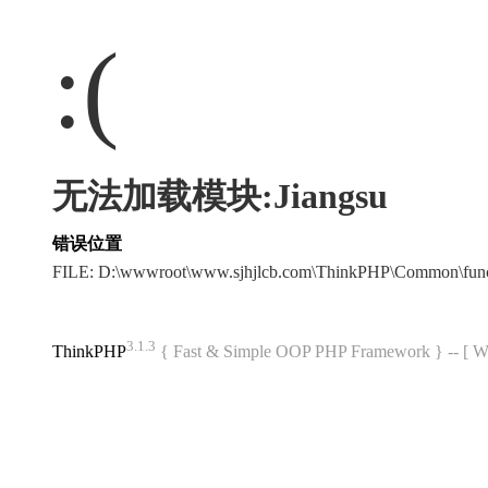
:(
无法加载模块:Jiangsu
错误位置
FILE: D:\wwwroot\www.sjhjlcb.com\ThinkPHP\Common\fun
3.1.3
ThinkPHP
{ Fast & Simple OOP PHP Framework } -- 