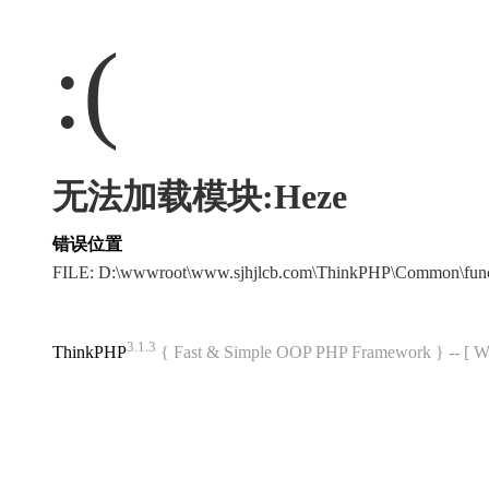
:(
无法加载模块:Heze
错误位置
FILE: D:\wwwroot\www.sjhjlcb.com\ThinkPHP\Common\fun
3.1.3
ThinkPHP
{ Fast & Simple OOP PHP Framework } -- 